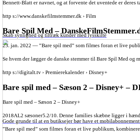
Bennett-Blatt er navnet, og at forvente det uventede er deres 
http s://www.danskefilmstemmer.dk › Film
Bare Spil Med – DanskeFilmStemmer.
Skab synlighed og tiltræk kunder med lysskilte
25. jan. 2022 — ”Bare spil med” som filmes foran et live pub
Se hvem der lægger de danske stemmer til Bare Spil Med og m
http s://digitalt.tv › Premierekalender › Disney+
Bare spil med – Sæson 2 – Disney+ –
Bare spil med – Sæson 2 – Disney+
2018AL2 sæsoner5.2/10. Denne families skæbne ligger i hæn
Gode grunde til at en butiksejer bør have et mobilabonnement 
”Bare spil med” som filmes foran et live publikum, kombinere