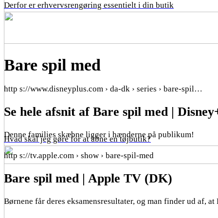
Derfor er erhvervsrengøring essentielt i din butik
Bare spil med
http s://www.disneyplus.com › da-dk › series › bare-spil…
Se hele afsnit af Bare spil med | Disney
Denne families skæbne ligger i hænderne på publikum!
Hvad skal jeg gøre for at åbne en tøjbutik?
http s://tv.apple.com › show › bare-spil-med
Bare spil med | Apple TV (DK)
Børnene får deres eksamensresultater, og man finder ud af, at 