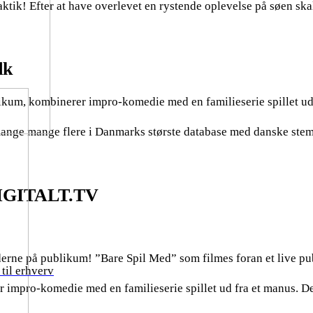
taktik! Efter at have overlevet en rystende oplevelse på søen ska
dk
likum, kombinerer impro-komedie med en familieserie spillet ud
ange mange flere i Danmarks største database med danske stemm
 DIGITALT.TV
derne på publikum! ”Bare Spil Med” som filmes foran et live
til erhverv
r impro-komedie med en familieserie spillet ud fra et manus. D