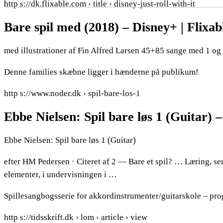
http s://dk.flixable.com › title › disney-just-roll-with-it
Bare spil med (2018) – Disney+ | Flixab
med illustrationer af Fin Alfred Larsen 45+85 sange med 1 og 
Denne families skæbne ligger i hænderne på publikum!
http s://www.noder.dk › spil-bare-los-1
Ebbe Nielsen: Spil bare løs 1 (Guitar) 
Ebbe Nielsen: Spil bare løs 1 (Guitar)
efter HM Pedersen · Citeret af 2 — Bare et spil? … Læring, s
elementer, i undervisningen i …
Spillesangbogsserie for akkordinstrumenter/guitarskole – prog
http s://tidsskrift.dk › lom › article › view