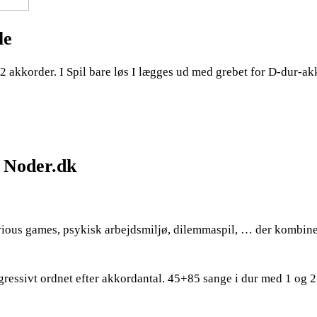
le
2 akkorder. I Spil bare løs I lægges ud med grebet for D-dur-a
– Noder.dk
erious games, psykisk arbejdsmiljø, dilemmaspil, … der kombin
ressivt ordnet efter akkordantal. 45+85 sange i dur med 1 og 2