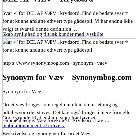
Svar ✓ for DEL AF VÆV i krydsord. Find de bedste svar ⭐
for at kunne afslutte ethvert type gådespil. Vi har endnu ikke
valgt et svar til denne definition, …
Skab synlighed og tiltræk kunder med lysskilte
Svar ✅ for DEL AF VÆV i krydsord. Find de bedste svar ⭐
for at kunne afslutte ethvert type gådespil
http s://www.synonymbog.com › synonym › vaev
Synonym for Væv – Synonymbog.com
Synonym for Væv
Ordet væv bruges som regel i midten af ​​en sætning og
udtales som det staves. Det kan også bruges i mere formelle
Gode grunde til at en butiksejer bør have et
sammenhænge. Væv forekomst i krydsord. Lav …
mobilabonnement til erhverv
Beskrivelse og synonymer for ordet Væv