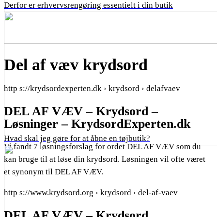
Derfor er erhvervsrengøring essentielt i din butik
Del af væv krydsord
http s://krydsordexperten.dk › krydsord › delafvaev
DEL AF VÆV – Krydsord –
Løsninger – KrydsordExperten.dk
Hvad skal jeg gøre for at åbne en tøjbutik?
Vi fandt 7 løsningsforslag for ordet DEL AF VÆV som du
kan bruge til at løse din krydsord. Løsningen vil ofte været
et synonym til DEL AF VÆV.
http s://www.krydsord.org › krydsord › del-af-vaev
DEL AF VÆV – Krydsord