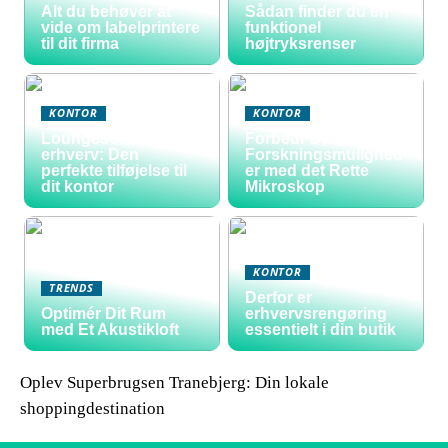
Alt du behøver at
Sådan finder du en
vide om labelprintere
funktionel
til dit firma
højtryksrenser
KONTOR
KONTOR
Loungesofa til
Forbedr Dine
erhverv: Den
Forskningsmulighed
perfekte tilføjelse til
er med det Rette
dit kontor
Mikroskop
KONTOR
TRENDS
Derfor er
Optimér Dit Rum
erhvervsrengøring
med Et Akustikloft
essentielt i din butik
Oplev Superbrugsen Tranebjerg: Din lokale
shoppingdestination