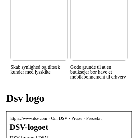
Skab synlighed og tiltræk
Gode grunde til at en
kunder med lysskilte
butiksejer bør have et
mobilabonnement til erhverv
Dsv logo
http s://www.dsv.com › Om DSV › Presse › Pressekit
DSV-logoet
DSV-logoet | DSV