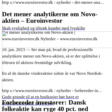
http s://www.euroinvestor.dk › nyheder › det-mener-ana…
Det mener analytikerne om Novo-
aktien – Euroinvestor
Skab synlighed og tiltræk kunder med lysskilte
Det mener analytikerne om Novo-aktien |
www.euroinvestor.dk Nyheder – www.euroinvestor.dk
10. jan. 2023 — Ser man på, hvad de professionelle
analytikere mener om Novo-aktien, så er der splittelse i
tiltroen til aktiens fremtidige udvikling.
En af de danske vinderaktier sidste år var Novo Nordisk-
aktien.
http s://www.euroinvestor.dk › nyheder › forbereder-in…
Gode grunde til at en butiksejer bør have et
Forbereder investorer: Dansk
mobilabonnement til erhverv
folkeaktie kan ryge 40 pct. ned