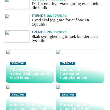
Derfor er erhvervsrengøring essentielt i
din butik
TRENDS
08/07/2024
Hvad skal jeg gøre for at åbne en
tøjbutik?
TRENDS
20/05/2024
Skab synlighed og tiltræk kunder med
lysskilte
KONTOR
TRENDS
Alt du behøver at
Sådan finder du en
vide om labelprintere
funktionel
til dit firma
højtryksrenser
KONTOR
KONTOR
Loungesofa til
Forbedr Dine
erhverv: Den
Forskningsmulighed
perfekte tilføjelse til
er med det Rette