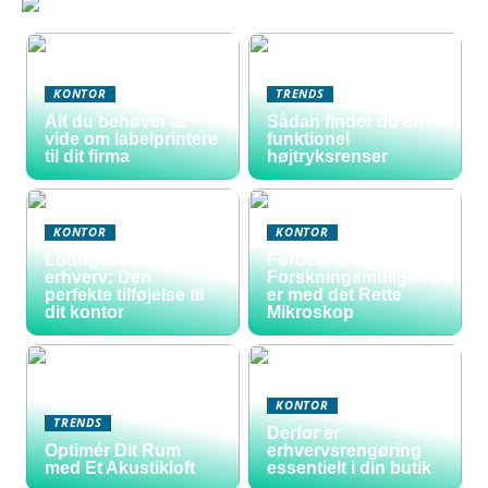
KONTOR
TRENDS
Alt du behøver at
Sådan finder du en
vide om labelprintere
funktionel
til dit firma
højtryksrenser
KONTOR
KONTOR
Loungesofa til
Forbedr Dine
erhverv: Den
Forskningsmulighed
perfekte tilføjelse til
er med det Rette
dit kontor
Mikroskop
KONTOR
TRENDS
Derfor er
Optimér Dit Rum
erhvervsrengøring
med Et Akustikloft
essentielt i din butik