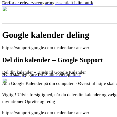
Derfor er erhvervsrengøring essentielt i din butik
Google kalender deling
http s://support.google.com › calendar › answer
Del din kalender – Google Support
Del din kalender – Hjælp til Google Kalender
Hvad skal jeg gøre for at åbne en tøjbutik?
Åbn Google Kalender på din computer. · Øverst til højre skal du
Vigtigt! Udvis forsigtighed, når du deler din kalender og vælge
invitationer Oprette og redig
http s://support.google.com › calendar › answer