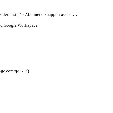
ryk dernæst på «Abonner»-knappen øverst …
 med Google Workspace.
ange.com/q/9512).