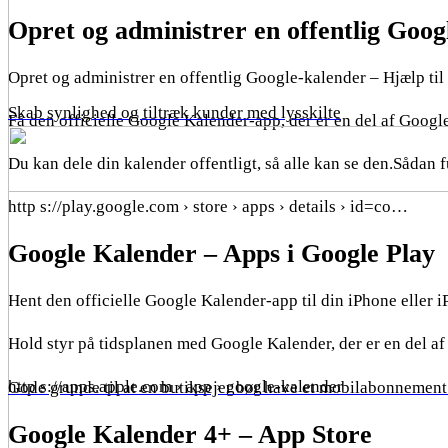
Opret og administrer en offentlig Goog
Opret og administrer en offentlig Google-kalender – Hjælp ti
Skab synlighed og tiltræk kunder med lysskilte
Få den officielle Google Kalender-app, der er en del af Google
Du kan dele din kalender offentligt, så alle kan se den.Sådan 
http s://play.google.com › store › apps › details › id=co…
Google Kalender – Apps i Google Play
Hent den officielle Google Kalender-app til din iPhone eller iP
Hold styr på tidsplanen med Google Kalender, der er en del 
http s://apps.apple.com › app › google-kalender
Gode grunde til at en butiksejer bør have et mobilabonnement 
Google Kalender 4+ – App Store