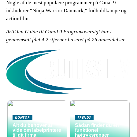
Nogle af de mest populære programmer på Canal 9
inkluderer “Ninja Warrior Danmark,” fodboldkampe og
actionfilm.
Artiklen Guide til Canal 9 Programoversigt har i
gennemsnit fået
4.2
stjerner baseret på
26
anmeldelser
KONTOR
TRENDS
Alt du behøver at
Sådan finder du en
vide om labelprintere
funktionel
til dit firma
højtryksrenser