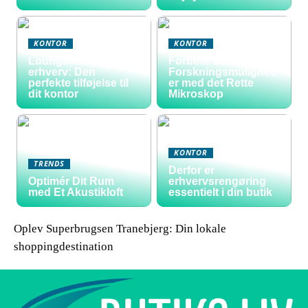
KONTOR
KONTOR
Loungesofa til
Forbedr Dine
erhverv: Den
Forskningsmulighed
perfekte tilføjelse til
er med det Rette
dit kontor
Mikroskop
KONTOR
TRENDS
Derfor er
Optimér Dit Rum
erhvervsrengøring
med Et Akustikloft
essentielt i din butik
Oplev Superbrugsen Tranebjerg: Din lokale
shoppingdestination