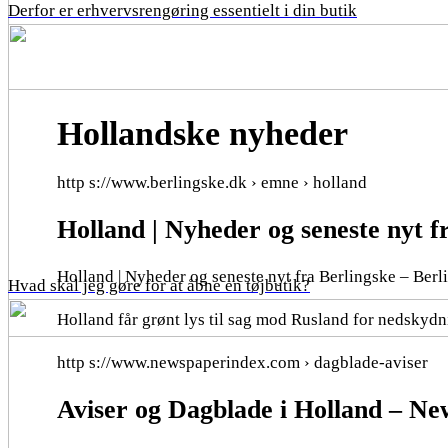
Derfor er erhvervsrengøring essentielt i din butik
Hollandske nyheder
http s://www.berlingske.dk › emne › holland
Holland | Nyheder og seneste nyt f
Holland | Nyheder og seneste nyt fra Berlingske – Berl
Hvad skal jeg gøre for at åbne en tøjbutik?
Holland får grønt lys til sag mod Rusland for nedsky
http s://www.newspaperindex.com › dagblade-aviser
Aviser og Dagblade i Holland – N