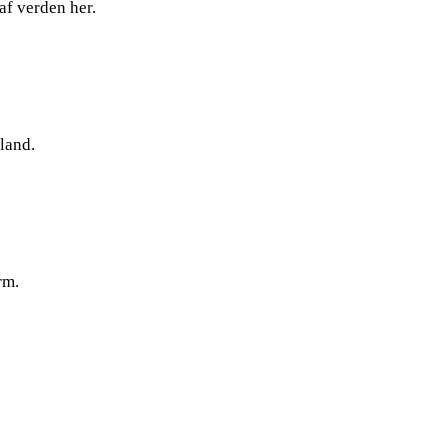
af verden her.
land.
rm.