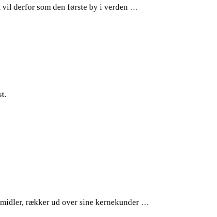
 vil derfor som den første by i verden …
t.
smidler, rækker ud over sine kernekunder …