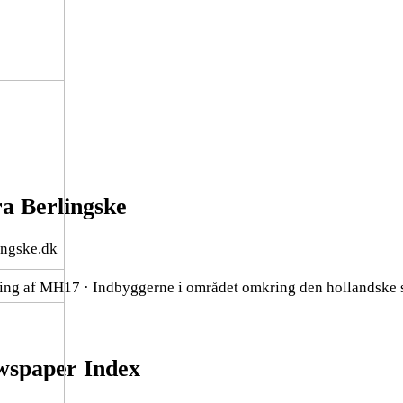
ra Berlingske
ingske.dk
dning af MH17 · Indbyggerne i området omkring den hollandske 
ewspaper Index