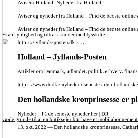
Aviser i Holland- Nyheder fra Holland
Aviser og nyheder fra Holland – Find de bedste online a
Aviser og nyheder fra Holland – Find de bedste online a
Skab synlighed og tiltræk kunder med lysskilte
http s://jyllands-posten.dk › …
Holland – Jyllands-Posten
Artikler om Danmark, udlandet, politik, erhverv, finans
http s://www.dr.dk › nyheder › seneste › den-hollands
Den hollandske kronprinsesse er p
Nyheder – Få de seneste nyheder her | DR
Gode grunde til at en butiksejer bør have et mobilabonnement 
13. okt. 2022 — Den hollandske kronprinsesse, Cathari