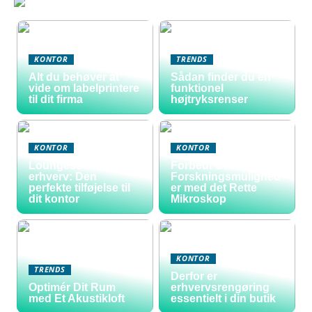
KONTOR
TRENDS
Alt du behøver at
Sådan finder du en
vide om labelprintere
funktionel
til dit firma
højtryksrenser
KONTOR
KONTOR
Loungesofa til
Forbedr Dine
erhverv: Den
Forskningsmulighed
perfekte tilføjelse til
er med det Rette
dit kontor
Mikroskop
KONTOR
TRENDS
Derfor er
Optimér Dit Rum
erhvervsrengøring
med Et Akustikloft
essentielt i din butik