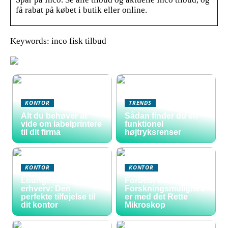
få rabat på købet i butik eller online.
Keywords: inco fisk tilbud
KONTOR
TRENDS
Alt du behøver at
Sådan finder du en
vide om labelprintere
funktionel
til dit firma
højtryksrenser
KONTOR
KONTOR
Loungesofa til
Forbedr Dine
erhverv: Den
Forskningsmulighed
perfekte tilføjelse til
er med det Rette
dit kontor
Mikroskop