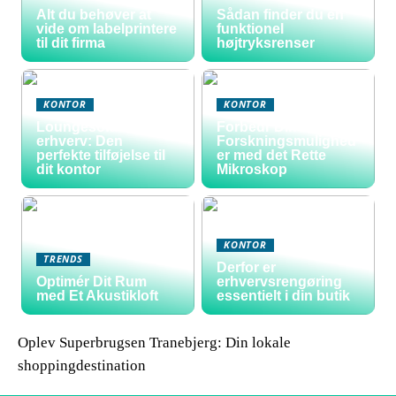
Alt du behøver at
Sådan finder du en
vide om labelprintere
funktionel
til dit firma
højtryksrenser
KONTOR
KONTOR
Loungesofa til
Forbedr Dine
erhverv: Den
Forskningsmulighed
perfekte tilføjelse til
er med det Rette
dit kontor
Mikroskop
KONTOR
TRENDS
Derfor er
Optimér Dit Rum
erhvervsrengøring
med Et Akustikloft
essentielt i din butik
Oplev Superbrugsen Tranebjerg: Din lokale
shoppingdestination