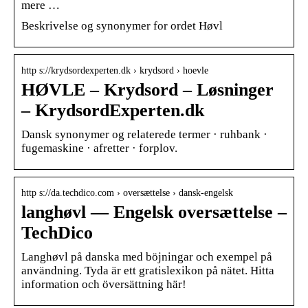
mere …
Beskrivelse og synonymer for ordet Høvl
http s://krydsordexperten.dk › krydsord › hoevle
HØVLE – Krydsord – Løsninger
– KrydsordExperten.dk
Dansk synonymer og relaterede termer · ruhbank ·
fugemaskine · afretter · forplov.
http s://da.techdico.com › oversættelse › dansk-engelsk
langhøvl — Engelsk oversættelse –
TechDico
Langhøvl på danska med böjningar och exempel på
användning. Tyda är ett gratislexikon på nätet. Hitta
information och översättning här!