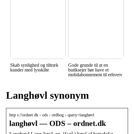
Skab synlighed og tiltræk
Gode grunde til at en
kunder med lysskilte
butiksejer bør have et
mobilabonnement til erhverv
Langhøvl synonym
http s://ordnet.dk › ods › ordbog › query=langhøvl
langhøvl — ODS – ordnet.dk
Langhøvl Lang-høvl, en. (fagl.) høvl af betydelig