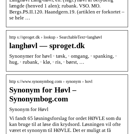
længde (henved 1 alen); rubank. VSO. MO.
Bergs.PS.II.120. Haandgern.19. (artiklen er forkortet –
se hele …
http s://sproget.dk › lookup › SearchableText=langhøvl
langhøvl — sproget.dk
Synonymer for høvl · tæsk, · omgang, · spanking, ·
hug, · rubank, · klø, · ris, · børst, …
http s://www.synonymbog.com › synonym › hovl
Synonym for Høvl –
Synonymbog.com
Synonym for Høvl
Vi fandt 65 løsningsforslag for ordet HØVLE som du
kan bruge til at løse din krydsord. Løsningen vil ofte
været et synonym til HØVLE. Det er muligt at få