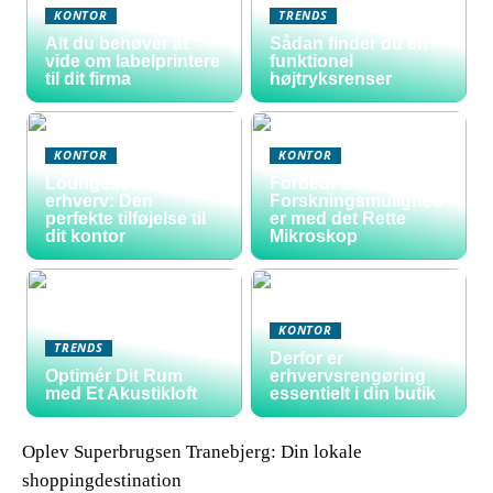
KONTOR
TRENDS
Alt du behøver at
Sådan finder du en
vide om labelprintere
funktionel
til dit firma
højtryksrenser
KONTOR
KONTOR
Loungesofa til
Forbedr Dine
erhverv: Den
Forskningsmulighed
perfekte tilføjelse til
er med det Rette
dit kontor
Mikroskop
KONTOR
TRENDS
Derfor er
Optimér Dit Rum
erhvervsrengøring
med Et Akustikloft
essentielt i din butik
Oplev Superbrugsen Tranebjerg: Din lokale
shoppingdestination