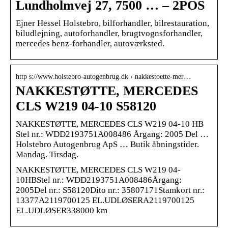
Lundholmvej 27, 7500 … – 2POS
Ejner Hessel Holstebro, bilforhandler, bilrestauration,
biludlejning, autoforhandler, brugtvognsforhandler,
mercedes benz-forhandler, autoværksted.
http s://www.holstebro-autogenbrug.dk › nakkestoette-mer…
NAKKESTØTTE, MERCEDES
CLS W219 04-10 S58120
NAKKESTØTTE, MERCEDES CLS W219 04-10 HB
Stel nr.: WDD2193751A008486 Årgang: 2005 Del …
Holstebro Autogenbrug ApS … Butik åbningstider.
Mandag. Tirsdag.
NAKKESTØTTE, MERCEDES CLS W219 04-
10HBStel nr.: WDD2193751A008486Årgang:
2005Del nr.: S58120Dito nr.: 35807171Stamkort nr.:
13377A2119700125 EL.UDLØSERA2119700125
EL.UDLØSER338000 km