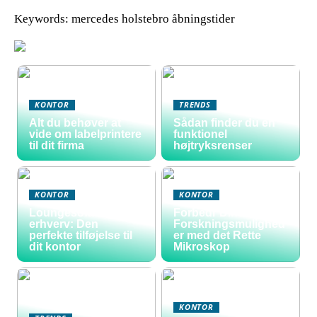
Keywords: mercedes holstebro åbningstider
KONTOR
TRENDS
Alt du behøver at
Sådan finder du en
vide om labelprintere
funktionel
til dit firma
højtryksrenser
KONTOR
KONTOR
Loungesofa til
Forbedr Dine
erhverv: Den
Forskningsmulighed
perfekte tilføjelse til
er med det Rette
dit kontor
Mikroskop
KONTOR