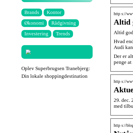
Brands
Kontor
http s://ww
Altid
Økonomi
Rådgivning
Altid go
Investering
Trends
Hvad end 
Audi kan 
Der er a
penge at 
Oplev Superbrugsen Tranebjerg:
Din lokale shoppingdestination
http s://ww
Aktue
29. dec.
med tilbu
http s://bl