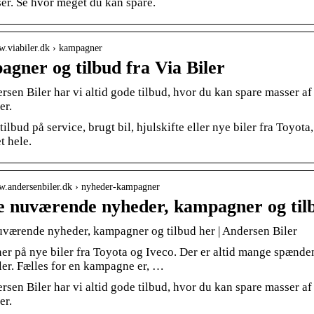
er. Se hvor meget du kan spare.
w.viabiler.dk › kampagner
gner og tilbud fra Via Biler
sen Biler har vi altid gode tilbud, hvor du kan spare masser a
er.
tilbud på service, brugt bil, hjulskifte eller nye biler fra Toyot
t hele.
ww.andersenbiler.dk › nyheder-kampagner
le nuværende nyheder, kampagner og til
nuværende nyheder, kampagner og tilbud her | Andersen Biler
r på nye biler fra Toyota og Iveco. Der er altid mange spænd
ler. Fælles for en kampagne er, …
sen Biler har vi altid gode tilbud, hvor du kan spare masser a
er.