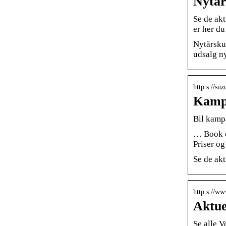
Nytår
Se de ak
er her d
Nytårsku
udsalg ny
http s://su
Kampa
Bil kampa
… Book e
Priser og
Se de akt
http s://w
Aktue
Se alle V