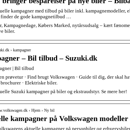
 bringer besparelser på nye biler – Bilb
tuelle kampagner med tilbud på biler inkl. kampagnemodeller, ek
u finder de gode kampagnetilbud …
r, Kampagnedage, Købers Marked, nytårsudsalg – kært fænome
e biler.
zuki.dk › kampagner
gner – Bil tilbud – Suzuki.dk
gner | Bil tilbud
n prøvetur · Find brugt Volkswagen · Guide til dig, der skal h
 brochurer · Elektriske biler.
uelle Suzuki kampagner på biler og ekstraudstyr. Se mere her!
ww.volkswagen.dk › Hjem › Ny bil
lle kampagner på Volkswagen modeller 
olkswagens aktuelle kampagner på personbiler og erhvervsbiler.