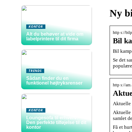
Ny bi
KONTOR
http s://bi
Alt du behøver at vide om
labelprintere til dit firma
Bil k
Bil kampa
Se det sa
populære
TRENDS
Sådan finder du en
funktionel højtryksrenser
http s://am
Aktue
Aktuelle
KONTOR
Aktuelle 
Loungesofa til erhverv:
samlet de
Den perfekte tilføjelse til dit
Få et hur
kontor