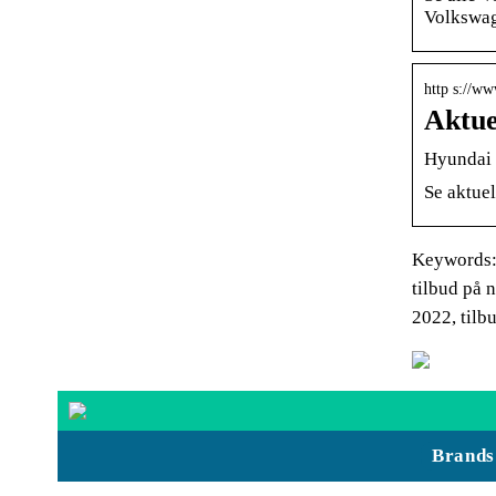
Volkswag
http s://w
Aktue
Hyundai 
Se aktue
Keywords: n
tilbud på n
2022, tilbu
Brands