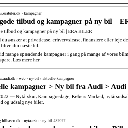
w.erabiler.dk › kampagner
 gode tilbud og kampagner på ny bil –
de tilbud og kampagner på ny bil | ERA BILER
du ønsker at privatlease, erhvervslease, finansiere eller leje den
blive din næste bil.
ltid mange spændende kampagner i gang på mange af vores bilmo
spare. Læs mere her.
w.audi.dk › web › ny-bil › aktuelle-kampagner
lle kampagner > Ny bil fra Audi > Audi
 2022 — Nytårskur, Kampagnedage, Købers Marked, nytårsudsa
d og udsalg nye biler.
og.bilbasen.dk › nytaarskur-ny-bil-437077