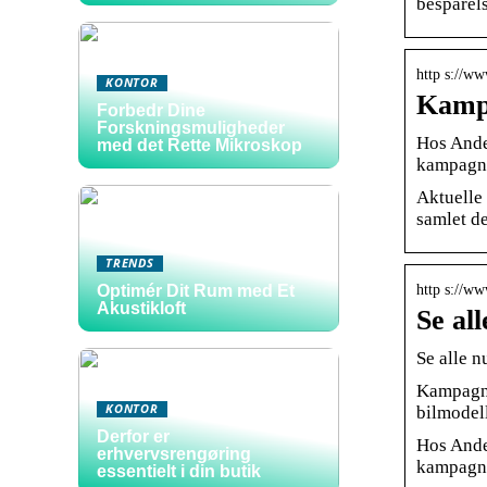
besparels
http s://ww
KONTOR
Kampa
Forbedr Dine
Forskningsmuligheder
Hos Ander
med det Rette Mikroskop
kampagn
Aktuelle 
samlet de
TRENDS
http s://w
Optimér Dit Rum med Et
Akustikloft
Se al
Se alle 
Kampagne
KONTOR
bilmodel
Derfor er
Hos Ander
erhvervsrengøring
kampagn
essentielt i din butik