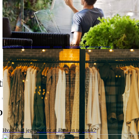
Derfor er erhvervsrengøring essentielt i din butik
il skat danske bank
 › find-hjaelp › mine-oplysninger
Danske Bank
Hvad skal jeg gøre for at åbne en tøjbutik?