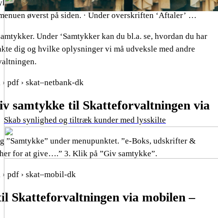
kke via netbank · Log på Danske Netbank. · Klik på ‘e-Boks,
i menuen øverst på siden. · Under overskriften ‘Aftaler’ …
e samtykker. Under ‘Samtykker kan du bl.a. se, hvordan du har
ntakte dig og hvilke oplysninger vi må udveksle med andre
valtningen.
 › pdf › skat–netbank-dk
iv samtykke til Skatteforvaltningen via
Skab synlighed og tiltræk kunder med lysskilte
g ”Samtykke” under menupunktet. ”e-Boks, udskrifter &
k her for at give….” 3. Klik på ”Giv samtykke”.
 › pdf › skat–mobil-dk
il Skatteforvaltningen via mobilen –