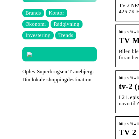
TV 2 NEW
425.7K Fo
Brands
Kontor
Økonomi
Rådgivning
http s://tw
Investering
Trends
TV MI
Bilen ble
foran he
Oplev Superbrugsen Tranebjerg:
http s://tw
Din lokale shoppingdestination
tv-2 
I 21. epi
navn til
http s://tw
TV 2 