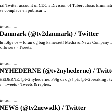
ial Twitter account of CDC’s Division of Tuberculosis Eliminat
se complace en publicar …
itter.com › …
Danmark (@tv2danmark) / Twitter
du følge os – foran og bag kameraet! Media & News Company 
ollowers · Tweets.
itter.com › …
 NYHEDERNE (@tv2nyhederne) / Twitt
EDERNE. @tv2nyhederne. Følg os også på. @tv2breaking . tv2
 · Tweets · Tweets & replies.
itter.com › …
NEWS (@tv2newsdk) / Twitter