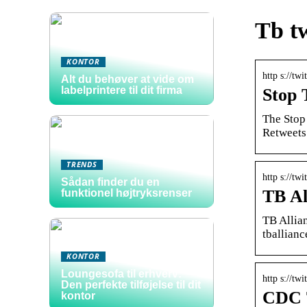
Tb tw
KONTOR
http s://tw
Alt du behøver at vide om
labelprintere til dit firma
Stop 
The Stop 
Retweets
TRENDS
http s://tw
Sådan finder du en
TB Al
funktionel højtryksrenser
TB Allian
tballian
KONTOR
Loungesofa til erhverv:
http s://t
Den perfekte tilføjelse til dit
CDC 
kontor