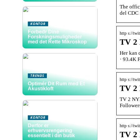
The offic
del CDC 
KONTOR
Forbedr Dine
http s://tw
Forskningsmuligheder
TV 2 
med det Rette Mikroskop
Her kan 
· 93.4K F
TRENDS
http s://tw
Optimér Dit Rum med Et
TV 2
Akustikloft
TV 2 NYH
Followers
KONTOR
Derfor er
http s://tw
erhvervsrengøring
TV 2 
essentielt i din butik