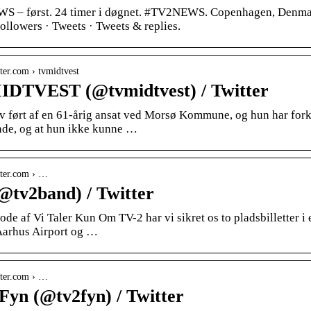
S – først. 24 timer i døgnet. #TV2NEWS. Copenhagen, Denmar
llowers · Tweets · Tweets & replies.
itter.com › tvmidtvest
DTVEST (@tvmidtvest) / Twitter
v ført af en 61-årig ansat ved Morsø Kommune, og hun har forkla
nde, og at hun ikke kunne …
itter.com › …
(@tv2band) / Twitter
sode af Vi Taler Kun Om TV-2 har vi sikret os to pladsbilletter i 
 Aarhus Airport og …
itter.com › …
Fyn (@tv2fyn) / Twitter