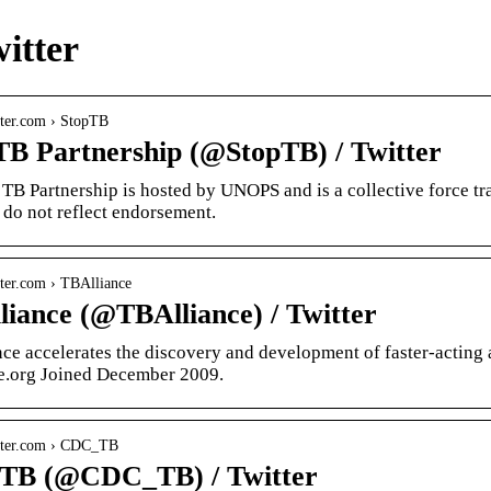
itter
itter.com › StopTB
TB Partnership (@StopTB) / Twitter
TB Partnership is hosted by UNOPS and is a collective force tra
 do not reflect endorsement.
itter.com › TBAlliance
liance (@TBAlliance) / Twitter
ce accelerates the discovery and development of faster-acting a
ce.org Joined December 2009.
witter.com › CDC_TB
TB (@CDC_TB) / Twitter